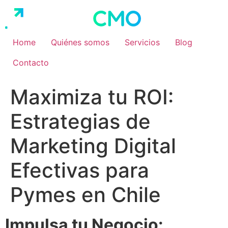
Ir
al
contenido
Home
Quiénes somos
Servicios
Blog
Contacto
Maximiza tu ROI:
Estrategias de
Marketing Digital
Efectivas para
Pymes en Chile
Impulsa tu Negocio: